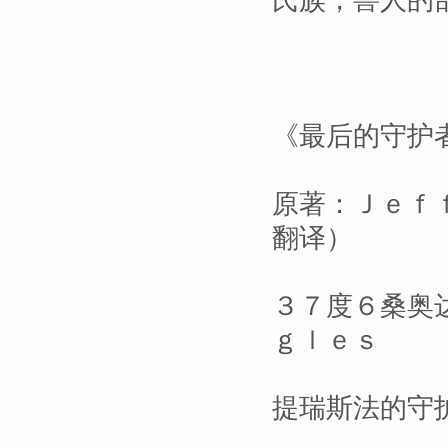
氏族，兽人的
《最后的守护
原著：Ｊｅｆ
翻译）
３７度６桑奥
ｇｌｅｓ
提瑞斯法的守