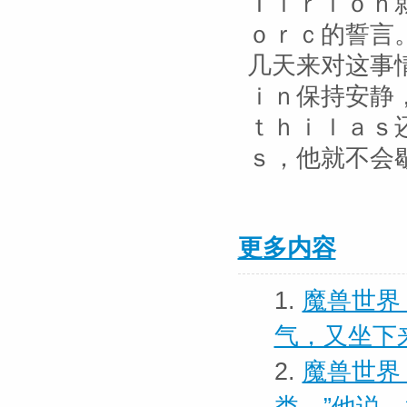
Ｔｉｒｉｏｎ
ｏｒｃ的誓言
几天来对这事
ｉｎ保持安静
ｔｈｉｌａｓ
ｓ，他就不会
更多内容
1.
魔兽世界
气，又坐下
2.
魔兽世界 