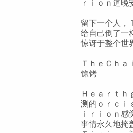
ｒｉｏｎ道晚
留下一个人，
给自己倒了一
惊讶于整个世
ＴｈｅＣｈａ
镣铐
Ｈｅａｒｔｈ
测的ｏｒｃｉ
ｉｒｉｏｎ感
事情永久地掩