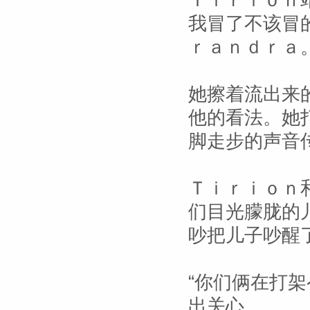
Ｔｉｒｉｏｎ
我冒了不该冒
ｒａｎｄｒａ
她擦着流出来
他的看法。她
脚走步的声音
Ｔｉｒｉｏｎ
们目光朦胧的
吵把儿子吵醒
“你们俩在打
出关心。