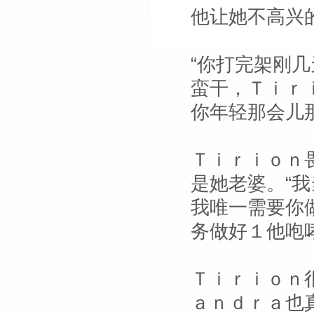
他让她不高兴
“你打完架刚
蛮干，Ｔｉｒ
你年轻那会儿
Ｔｉｒｉｏｎ
是她老婆。“
我唯一需要你
务做好１他咆
Ｔｉｒｉｏｎ
ａｎｄｒａ也