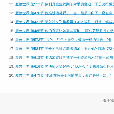
12.
魔兽世界 第523节 伊利丹也注意到了对手的窘迫，于是笑得更
13.
魔兽世界 第476节 他难过地凝视了一会，然后冲向下一座仓房
14.
魔兽世界 第431节 萨尔转身飞跑着再次加入战斗。通常，解放
15.
魔兽世界 第485节 他的直言让她有些害怕。“阿尔萨斯只是在做
16.
魔兽世界 第573节 “是的，红色的天空，像血一样的红色。”卡
17.
魔兽世界 第584节 年长的法师盯着卡德加，不过他的嘴角流露
18.
魔兽世界 第613节 卡德加冒险尝试了一个普通法术??用于侦测
19.
魔兽世界 第616节 老法师大笑起来：“我怎么了？我没怎么样埃
20.
魔兽世界 第479节 “他正在感受王冠的重量，而这是第一次。”
关于我