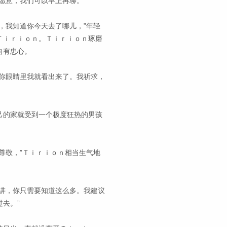
愿意，我们可以早上再聊。”
，我知道你今天去了哪儿，”年轻
Ｔｉｒｉｏｎ。Ｔｉｒｉｏｎ琢磨
向有忠心。
你眼睛里我就看出来了。我祈求，
己的家就受到一个极度狂热的男孩
尊敬，”Ｔｉｒｉｏｎ相当生气地
讲，你只需要知道这么多。我建议
去。”