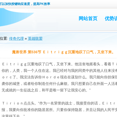
可以加快按键响应速度，提高PK效率
网站首页
优势
位置:
传奇代理
»
英雄联盟
魔兽世界 第536节 Ｅｉｔｒｉｇｇ沉重地叹了口气，又坐下来。
Ｅｉｔｒｉｇｇ沉重地叹了口气，又坐下来。他沮丧地摇着头，看着Ｔｉ
你的，人类，我一个人住在这。我已经对与我的同类中的其他人往来没
ｏｒｃ了。我没法告诉你Ｈｏｒｄｅ现在在谋划什么。我只能向你担保
袭你的城堡，或者给你制造任何什么麻烦。我只想要自己在外面一人活
无成就的一生征战之后，和平是唯一留下让我安心的。”
Ｔｉｒｉｏｎ点点头。“作为一名荣誉的战士，我接受你的话，Ｅｉｔｒ
报，我要向你批准你的隐居居所。只要你保持隐居，并且让我的人民平
这里待下去。”