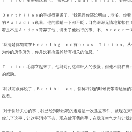
Ｔｉｒｉｏｎ沮丧地叹着气。“我累坏了，Ｂａｒｔｈｉｌａｓ。要是你
Ｂａｒｔｈｉｌａｓ的手抓得更紧了。“我觉得你还没明白，老爷。你看
的Ｐａｌａｄｉｎ说着。他的眼睛一下都不眨，目光深深无情地紧扣住
着是不是Ａｒｄｅｎ背弃了他，讲出了他出行的事。不。Ａｒｄｅｎ一
“我清楚你知道在Ｈｅａｒｔｈｇｌｅｎ有ｏｒｃｓ，Ｔｉｒｉｏｎ。从
为你的所作所为，你并没有掩盖掉所有相关的信息。”
Ｔｉｒｉｏｎ毛都立起来了。他能对付这年轻人的傲慢，但他不能在自
的威胁。
“我以前跟你说了，Ｂａｒｔｈｉｌａｓ。你称呼我的时候要带着适当的
说着。
“对于你所关心的事，我已经判断出我的遭遇是一次孤立事件。就现在来
你忘了这事，让这事消停下去。现在放开我的手，在我真生气之前让我过