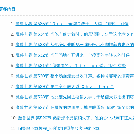
更多内容
1.
魔兽世界 第535节 “Ｏｒｃｓ全都是战士，人类，”他说，好像
2.
魔兽世界 第534节 当他向前走着时，他意识到，对于这个老ｏｒ
3.
魔兽世界 第533节 从他身后他听见一阵轻轻地小脚拖着脚走路的
4.
魔兽世界 第532节 当门呜地打开进来一个瘦高的年轻人的时候，
5.
魔兽世界 第531节 “我知道的，”Ｔｉｒｉｏｎ说。“我们有些
6.
魔兽世界 第530节 整个场面爆发出欢呼声。各种号嘟嘟的演奏声
7.
魔兽世界 第529节 第二章不解之谜 ＣｈａｐｔｅｒＴ
8.
魔兽世界 第528节 他决定先回去召集人手，于是便大步走出哨塔
9.
魔兽世界 第527节 在最近的数周里，城里联盟各邦国行游至此的
10.
魔兽世界 第526节 然后那个男孩消失了。他的心中只剩下狂风
11.
lol美服下载教程_lol英雄联盟美服客户端下载