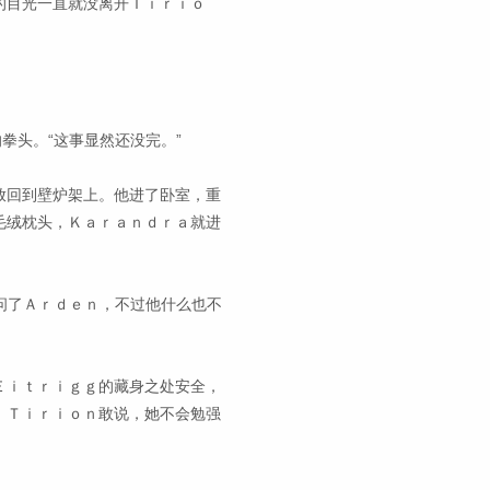
的目光一直就没离开Ｔｉｒｉｏ
拳头。“这事显然还没完。”
放回到壁炉架上。他进了卧室，重
毛绒枕头，Ｋａｒａｎｄｒａ就进
我问了Ａｒｄｅｎ，不过他什么也不
Ｅｉｔｒｉｇｇ的藏身之处安全，
，Ｔｉｒｉｏｎ敢说，她不会勉强