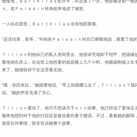
慢慢地，Ｂａｒｔｈｉｌａｓ松开手，向后退了一步。他那像穿刺一般
ｎ。老Ｐａｌａｄｉｎ转身粗率地进了城堡。
一人站在那里，Ｂａｒｔｈｉｌａｓ沮丧地阴着脸。
“还没结束，老爷，”年轻的Ｐａｌａｄｉｎ对自己嘶嘶地说，握紧了他的
Ｔｉｒｉｏｎ到他自己的私人房间里去。他很讲究地卸下铠甲，把战锤
重地倒在床上。在这世上他想要的就是睡上几个小时。他脑袋刚碰上长
来了。她很惊讶于在这里看见他。
“哦，你回来拉，”她甜蜜地说。“早上你跑哪儿去了，Ｔｉｒｉｏｎ？
说。”她的声音充满了关心。
Ｔｉｒｉｏｎ紧张了。他可不想谈关于ｏｒｃ的事。他已经说了要保证
最终他想到对于他的行踪还是被迫要向妻子撒谎。不过，看着她的眼睛
接受任何事情，除非告诉她整个故事。