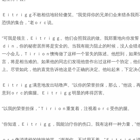
Ｅｉｔｒｉｇｇ不敢相信地轻轻傻笑。“我觉得你的兄弟们会来猎杀我而
恐惧的集合，”老ｏｒｃ说。
“可我是领主，Ｅｉｔｒｉｇｇ。他们会照我说的做。我郑重地向你发誓
ｄｉｎ，你的秘密居所将是安全的。当我有能力阻止的时候，没人会猎杀
一小会儿，Ｔｉｒｉｏｎ懊悔做了这样一个冒失的陈述。他想到，如果
言，将是相当难的。如果他的同志们发现他曾作出过这样一个协定，他
上。尽管如此，他的直觉告诉他这是个正确的决定。他站起来，下定决
Ｅｉｔｒｉｇｇ满意地发出咕噜声。“以你的荣誉担保，那么，”他说，
意到ｏｒｃ的瘸腿。Ｅｉｔｒｉｇｇ明显的疼得厉害。
“以我的荣誉担保，”Ｔｉｒｉｏｎ重复着，注视着ｏｒｃ受伤的腿。
“你知道，Ｅｉｔｒｉｇｇ，我能治疗你的伤口。我有这样一种力量，”
ｏｒｃ像消遣样的哧哧地笑。“谢谢你，不过用不着，”Ｅｉｔｒｉｇｇ