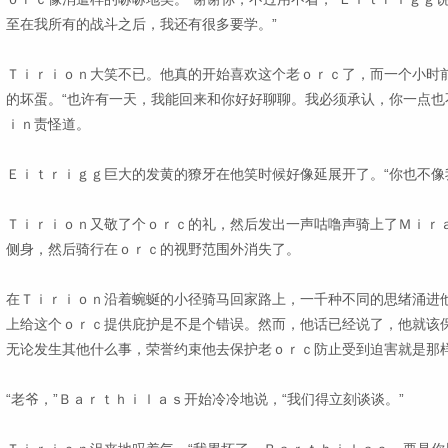
至在我所有的战斗之后，我还有很多要学。”
Ｔｉｒｉｏｎ大笑不已。他真的开始喜欢这个老ｏｒｃ了，而一个小时
的坏蛋。“也许有一天，我能回来和你好好聊聊。我必须承认，你一点也
ｉｎ责怪道。
Ｅｉｔｒｉｇｇ巨大的发黄的獠牙在他笑时候好像延展开了。“你也不像
Ｔｉｒｉｏｎ又敬了个ｏｒｃ的礼，然后发出一声咕噜声骑上了Ｍｉｒ
侧身，然后骑行在ｏｒｃ的视野范围外消失了。
在Ｔｉｒｉｏｎ沿着蜿蜒的小径骑马回家路上，一千种不同的思绪涌进
上给这个ｏｒｃ提供庇护是不是个错误。然而，他话已经说了，他就该
无论发生其他什么事，荣誉约束他去保护老ｏｒｃ防止受到迫害就是那
“老爷，”Ｂａｒｔｈｉｌａｓ开始冷冷地说，“我们得立刻谈谈。”