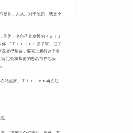
不是你，人类。对于他们，我是个
，作为一名向圣光发誓的Ｐａｌａ
你，”Ｔｉｒｉｏｎ发了誓。过了
情况变得复杂，要完全履行这个誓
们肯定会将叛徒的恶名加在他头
心。
再次站起来。Ｔｉｒｉｏｎ再次注
他说。
说着。“痛苦是个好老师。显然，甚