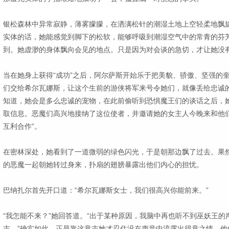
银松森林中异常寂静，薄雾朦朦，在洒满松针的潮湿土地上空轻柔地飘
实体的话，她能感觉到脚下的松软，能够呼吸到潮湿空气中的常青的芬
到。她虚渺的身体飘向会见的地点。只是因为对会谈的急切，才让她没
当在她身上获得“成功”之后，阿尔萨斯开始乐于把美貌、骄傲、坚强的
们交给希尔瓦娜斯，让这个生前的游侠将军来号令她们，就像丢给忠诚
知道，她会是多么忠诚的宠物，在此前偷听到恐惧魔王们的谈话之后，
取信息。恶魔们高兴地接纳了这位使者，并邀请她的女主人今晚来和他们
互利合作”。
在密林深处，她看到了一道微弱的绿色闪光，于是朝那边飘了过去。果然
的恶魔一起朝她转过身来，扑扇的翅膀暴露出他们内心的担忧。
巴纳扎尔首先开口道：“希尔瓦娜斯女士，我们很高兴你能前来。”
“我怎能不来？”她回答道。“出于某种原因，我脑中再也听不到巫妖王
志。”确实如此，正是靠这意志她才忍住没在声音中流露出得意之情。他