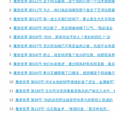
1.
魔兽世界 第512节 至于阿克蒙德，这个强到只用一个法术就能摧
2.
魔兽世界 第511节 为之，他们就必须摧毁那个蕴含了艾泽拉斯最
3.
魔兽世界 第510节 第一波士兵都已经倒下，要么复生为天灾而战
4.
魔兽世界 第509节 他沉默了，然后艰难地咽了口气。“我必须去
5.
魔兽世界 第508节 “也许，那有你在乎的人？美好的回忆？”这
6.
魔兽世界 第507节 克尔苏加德已不再是血肉之躯，也就不会有面
7.
魔兽世界 第506节 那么，就是他背叛了奎尔萨拉斯。他那双保养
8.
魔兽世界 第505节 他们向前推进，通过晴风村和东部圣殿，最后
9.
魔兽世界 第504节 希尔瓦娜斯咽了口唾沫，感觉嘴里干得就像只
10.
魔兽世界 第503节 河水从他的铠甲接缝处渗了进去，金属板甲
11.
魔兽世界 第188节 古尔丹冷笑得看着龙骑兵的尸体沉入水中。
12.
魔兽世界 第98节 “你的这些想法就是把你养大的那些人造成的
13.
魔兽世界 第119节 “点石炼金术，”侏儒叫道，“真没有创意。