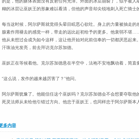
的是，他的躯体表面没有反射任何光泽。外面的冰层崩裂了，似乎被人
糊的冰层让巫妖王的形象难以看清，但他的声音却尖锐地刺入死亡骑士
每当这时候，阿尔萨斯就觉得头晕目眩恶心欲吐。身上的力量被抽走的
腺素作用褪去的感觉一样，带走的远比起初给予的更多。他衰弱不堪…
他从未想过会成为如今这样，这让他开始对此前信奉的一切都厌恶起来
汗珠油光发亮，前去拜访克尔苏加德。
巫妖正在等候着他。克尔苏加德悬在半空中，法袍不安地飘动着，简直
“这么说，发作的越来越厉害了？”他问。
阿尔萨斯犹豫了。他能信任这个巫妖吗？克尔苏加德会不会想要夺取他
死灵法师从未给他引错过方向。他忠于巫妖王，也同样忠于阿尔萨斯本
更多内容