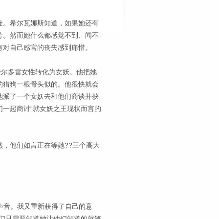
旋。希尔瓦娜斯知道，如果她还有
芳。然而她什么都感觉不到、闻不
有对自己感官的丧失感到痛惜。
奎尔多雷女性转化为女妖。他把她
的猎狗一根骨头似的。他很快就会
她派了一个女妖去和他们商谈并获
一起商讨“就女妖之王现状而言的
，他们如言正在等她??三个高大
的声音。我又重新获得了自己的意
们只需要知道她让他们知道的就够