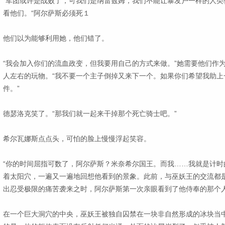
“军团或许是战败了，可我们是纳雷兹姆，我们不能让暴发户一样的人类
看他们。“阿尔萨斯必须死１
他们以为能够利用她，他们错了。
“我会加入你们的流血政变，但我要用自己的方式来做。”她需要他们作
人左右的玩物。“我不要一个主子倒掉又来下一个。如果你们希望我助上
件。”
德瑟洛克笑了。“那我们就一起来干掉那个死亡骑士吧。”
希尔瓦娜斯点点头，可怕的脸上慢慢浮起笑容。
“你的时间屈指可数了，阿尔萨斯？米奈希尔国王。而我……我就是计时
着太阳穴，一遍又一遍地回想他看到的景象。此前，与巫妖王的交流都
出忍受极限的痛苦袭来之时，阿尔萨斯第一次亲眼看到了他侍奉的那个
在一个巨大洞穴的中央，巫妖王被独自囚禁在一块非自然形成的冰块当