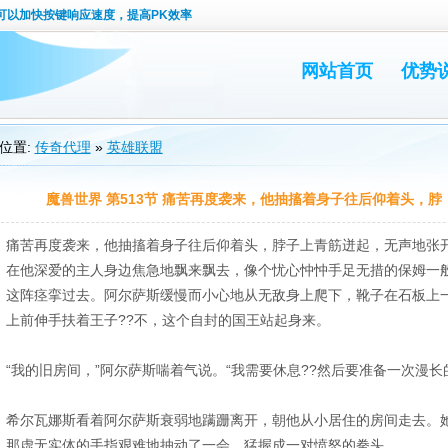
可以加快按键响应速度，提高PK效率
网站首页
优势
位置:
传奇代理
»
英雄联盟
魔兽世界 第513节 痛苦再度袭来，他抽搐着身子往后仰着头，脖
痛苦再度袭来，他抽搐着身子往后仰着头，脖子上青筋迸起，无声地张
在他深爱的主人身边焦急地飘来飘去，像个忧心忡忡手足无措的保姆一
这阵痉挛过去。阿尔萨斯缓慢而小心地从无敌身上爬下，靴子在石板上
上前伸手扶着王子??不，这个自封的国王站起身来。
“我的旧房间，”阿尔萨斯喘着气说。“我需要休息??然后要准备一次漫长
希尔瓦娜斯看着阿尔萨斯衰弱地蹒跚离开，朝他从小居住的房间走去。
那虚无实体的手指艰难地抽动了一会，猛握成一对愤怒的拳头。