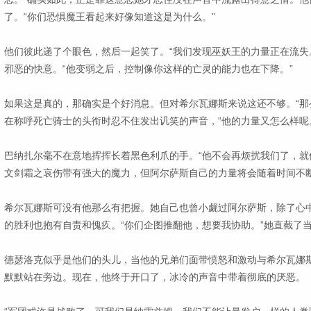
了。“你们恐惧魔王看起来好像知道这是为什么。”
他们彼此递了个眼色，然后一起笑了。“我们发现巫妖王的力量正在流失
邪恶的快意。“他变弱之后，控制像你这样的亡灵的能力也在下降。”
如果这是真的，那确实是个好消息。但对希尔瓦娜斯来说这还不够。“那
在称呼死亡骑士的头衔时忍不住发出讥笑的声音，“他的力量又怎么样呢
巴纳扎尔毫不在意地挥挥长着黑色利爪的手。“他不会再烦扰我们了，就
文剑霜之哀伤带有强大的魔力，但阿尔萨斯自己的力量将会随着时间不断
希尔瓦娜斯可没有他那么有把握。她自己也曾小觑过阿尔萨斯，除了心
的胜利也抱有自责和愧疚。“你们企图推翻他，想要我协助。”她直截了
德瑟洛克似乎是他们的头儿，当他的兄弟们面带愤怒和激动与希尔瓦娜
默默站在旁边。现在，他终于开口了，冰冷的声音中带着彻底的厌恶。