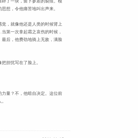
敲碎了一块，留下参差的裂痕。模
的思想，令他痛苦地叫出声来。
感觉，就像他还是人类的时候肾上
…当第一次拿起霜之哀伤的时候，
。最后，他费劲地骑上无敌，满脸
像把担忧写在了脸上。
的力量？不，他暗自决定。这位前
人。