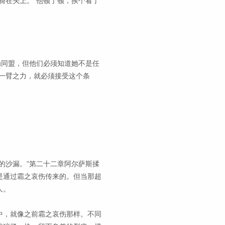
骑在头上。”他顿了顿，挨个看了
为同盟，但他们必须知道她不是任
一臂之力，就必须接受这个条
的沙漏。”第二十二章阿尔萨斯揉
是通过霜之哀伤传来的。但当那超
人。
中，就像之前霜之哀伤那样。不同