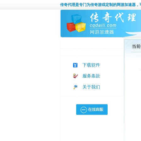
传奇代理
是专门为传奇游戏定制的网游加速器，
当前
下载软件
服务条款
关于我们