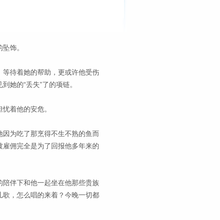
的坠饰。
，等待着她的帮助，更或许他受伤
到她的“丢失”了的项链。
担忧着他的安危。
她因为吃了那烹得不生不熟的鱼而
被雇佣完全是为了回报他多年来的
的陪伴下和他一起坐在他那些贵族
儿歌，怎么唱的来着？今晚一切都