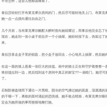
不管怎样，这会儿他都该睡着了。
泰拉莎轻轻打开布莱克摩尔房间的门，然后尽可能轻地关上门。布莱克
她一点一点摸向通往自由之门。
几个月前，当布莱克摩尔酩酊大醉时曾向她炫耀过，而事后他完全忘了
现在，她走到一张小桌子前拉开一个小抽屉。她轻轻按下去，伪装过了
来。
泰拉莎拿走盒子里的钥匙，把小盒子放回去，小心地关上抽屉，然后她
在这一面的墙上悬着一张巨大的挂毯。画中的骑士正在和守护着整整一
将挂毯拉到一边，然后找到这个房间中真正的财宝??一扇暗门。她尽可
了。
石制阶梯盘绕而下通往一片黑暗。阴冷的空气拂过她的面庞，湿漉漉的
的干咽一下，勇敢的面对涌起的恐惧感。她不敢点蜡烛，布莱克摩尔睡
定会为她所做的事而狠狠地鞭打她。