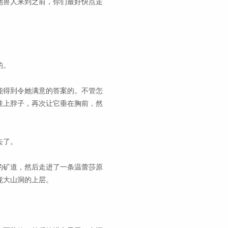
他兽人来到之前，你们最好快点走
的。
能得到令她满意的答案的。不管怎
挂上脖子，再次让它垂在胸前，然
去了。
的矿道，然后走进了一条温蕾莎原
庞大山洞的上层。