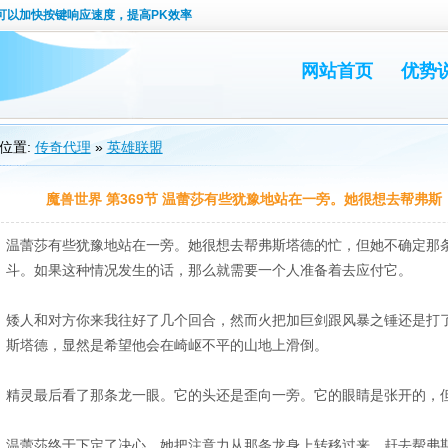
可以加快按键响应速度，提高PK效率
网站首页
优势
位置:
传奇代理
»
英雄联盟
魔兽世界 第369节 温蕾莎有些犹豫地站在一旁。她很想去帮弗斯
温蕾莎有些犹豫地站在一旁。她很想去帮弗斯塔德的忙，但她不确定那
斗。如果这种情况发生的话，那么就需要一个人准备着去应付它。
矮人和对方你来我往好了几个回合，然而火把加巨剑跟风暴之锤还是打
斯塔德，显然是希望他会在崎岖不平的山地上滑倒。
精灵最后看了那条龙一眼。它的头还是歪向一旁。它的眼睛是张开的，
温蕾莎终于下定了决心。她把注意力从那条龙身上转移过来，赶去帮弗