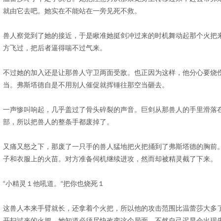
就由它去吧。她实在不能站在一旁见死不救。
兽人察觉到了她的接近，于是瞅准她挺剑冲过来的时机舞动起那个火把
方飞过，把后者逼得喘不过气来。
不过她的加入还是让那兽人守卫两面受敌。也正因为这样，他分心要烧
当。弗斯塔德自是不用别人催促就挥锤往那空当砸去。
一声惨叫响起，几乎盖过了骨头碎裂的声音。巨剑从那兽人的手里滑落
部，所以把兽人的整条手都废掉了。
又痛又怒之下，那废了一只手的兽人猛地把火把捅到了弗斯塔德的胸前
子和衣服上的火苗。对方准备伺机继续进攻，然而却被精灵截了下来。
“小精灵１他吼道。“把你也烧死１
这兽人本来手臂就长，还拿着个火把，所以他的攻击范围比温蕾莎大多
开扫过来的火把。她知道必须尽快改变这个局面，不然自己迟早会出现