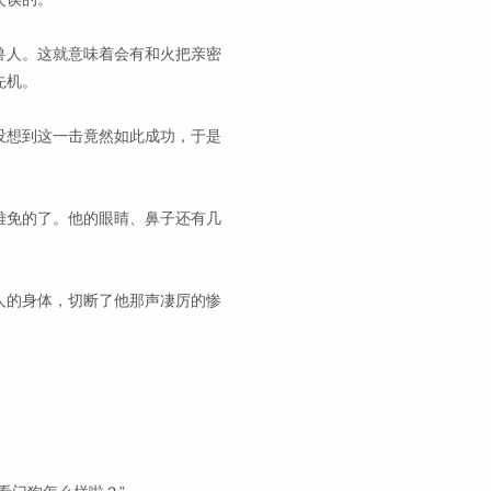
兽人。这就意味着会有和火把亲密
先机。
没想到这一击竟然如此成功，于是
难免的了。他的眼睛、鼻子还有几
人的身体，切断了他那声凄厉的惨