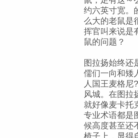
鼠，足有这～
约六英寸宽。
么大的老鼠是
挥官叫来说是
鼠的问题？
图拉扬始终还
儒们一向和矮
人国王麦格尼
风城。在图拉
就好像麦卡托
专业术语都是
候高度甚至还
椅子上，显得