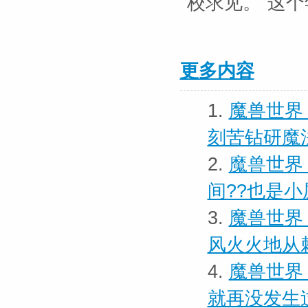
校求见。”这
更多内容
1.
魔兽世界
刻苦钻研魔
2.
魔兽世界
间??也是小
3.
魔兽世界
风火火地从
4.
魔兽世界
就再没发生