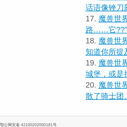
话语像锉刀
17.
魔兽世界
路……它??
18.
魔兽世界
知道你所提
19.
魔兽世界
城堡，或是
20.
魔兽世界
散了骑士团
鄂公网安备 42100202000181号