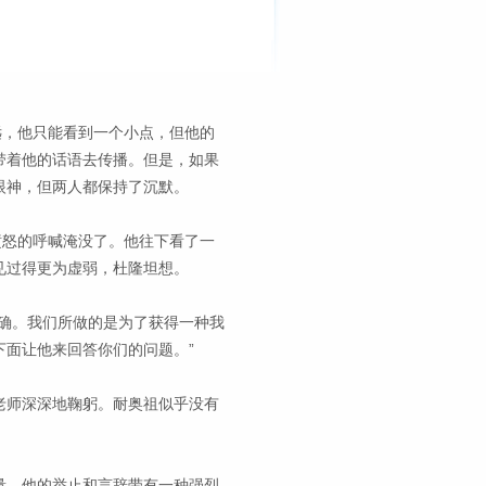
远，他只能看到一个小点，但他的
带着他的话语去传播。但是，如果
眼神，但两人都保持了沉默。
愤怒的呼喊淹没了。他往下看了一
见过得更为虚弱，杜隆坦想。
确。我们所做的是为了获得一种我
面让他来回答你们的问题。”
老师深深地鞠躬。耐奥祖似乎没有
量，他的举止和言辞带有一种强烈