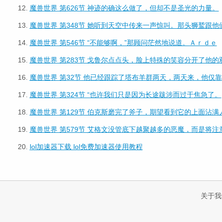
12.
魔兽世界 第626节 神迹的确这么做了，但却不是圣光的力量。
13.
魔兽世界 第348节 她听到天空中传来一声惊叫。那头狮鹫跟他
14.
魔兽世界 第546节 “不能够啊，”那顾问茫然地说道。Ａｒｄｅ
15.
魔兽世界 第283节 戈鲁尔点点头，脸上特殊的笑容分开了他的
16.
魔兽世界 第32节 他已经跟踪了塔布羊群两天，两天来，他仅靠
17.
魔兽世界 第324节 “也许我们只是因为长途跋涉而过于焦急了。
18.
魔兽世界 第129节 伯克斯磨完了斧子，期望看到它的上面沾满
19.
魔兽世界 第579节 艾格文没管底下越聚越多的恶魔，而是将注
20.
lol加速器下载 lol免费加速器使用教程
关于我