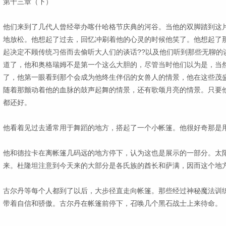
第十三章（下）
他们来到了几代人曾经举办喀什哈格节庆典的河谷。当他的双脚踏到这
地放松。他想起了过去，回忆冲刷着他的心灵的时候他笑了。他想起了
起决定不顾传统习俗而去偷听大人们的谈话??以及他们听到那些无聊的
道了，他和奥格瑞姆不是第一个这么大胆的，尽管当时他们以为是，当
了，他第一眼看到那个会成为他终生伴侣的女兽人的情景，他在这些茂
随着那颤动着他的血脉的鼓声起舞的情景，还有歌颂月亮的情景。只要
都还好。
他看着见过去通常用于舞蹈的地方，搭起了一个小帐篷。他很好奇那是
他和德拉卡在离帐篷几码远的地方停下，认为这也是展示的一部分。太
来。杜隆坦注意到今天来的大部分是各氏族的酋长和萨满，因而这个地
古尔丹等每个人都到了以后，大步径直走向帐篷。那些经过神秘魔法训
带着自信和骄傲。古尔丹在帐篷前停下，召唤几个黑石战士上来待命。