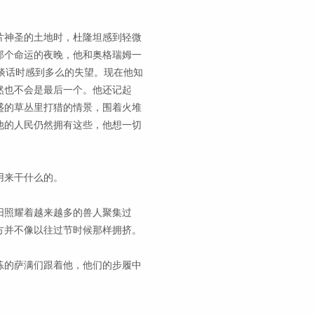
片神圣的土地时，杜隆坦感到轻微
那个命运的夜晚，他和奥格瑞姆一
谈话时感到多么的失望。现在他知
然也不会是最后一个。他还记起
盛的草丛里打猎的情景，围着火堆
他的人民仍然拥有这些，他想一切
用来干什么的。
阳照耀着越来越多的兽人聚集过
方并不像以往过节时候那样拥挤。
练的萨满们跟着他，他们的步履中