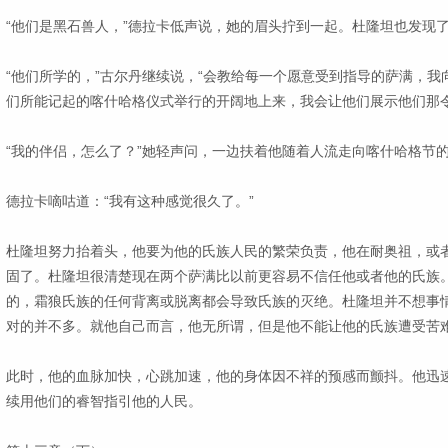
“他们是黑石兽人，”德拉卡低声说，她的眉头拧到一起。杜隆坦也发现
“他们所学的，”古尔丹继续说，“会教给每一个愿意受到指导的萨满，
们所能记起的喀什哈格仪式举行的开阔地上来，我会让他们展示他们那令
“我的伴侣，怎么了？”她轻声问，一边扶着他随着人流走向喀什哈格节
德拉卡嘀咕道：“我有这种感觉很久了。”
杜隆坦努力抬着头，他要为他的氏族人民的繁荣负责，他在耐奥祖，或
固了。杜隆坦很清楚现在两个萨满比以前更容易不信任他或者他的氏族
的，霜狼氏族的任何背离或脱离都会导致氏族的灭绝。杜隆坦并不想事
对的并不多。就他自己而言，他无所谓，但是他不能让他的氏族遭受苦
此时，他的血脉加快，心跳加速，他的身体因不祥的预感而颤抖。他迅
续用他们的睿智指引他的人民。