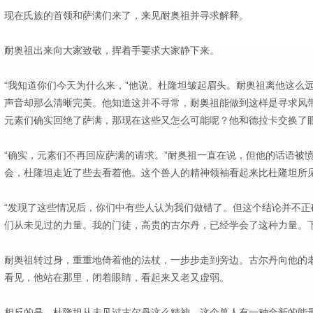
现在氏族的首领和萨满们来了，来见耐奥祖并寻求解释。
耐奥祖出来向大家致敬，挥着手要求大家静下来。
“我知道你们今天为什么来，”他说。杜隆坦皱起眉头。耐奥祖离他这么
声音却那么清晰完美。他知道这并不寻常，耐奥祖能做到这样是寻求风
元素们确实回绝了萨满，那现在这些又怎么可能呢？他和德拉卡交换了
“确实，元素们不再回应萨满的请求。”耐奥祖一直在说，但他的话语被
会，杜隆坦走近了些去看着他。这个兽人的精神领袖看起来比杜隆坦所
“发现了这些情况后，你们中有些人认为我们做错了。但这个结论并不正
们从未见过的力量。我的门徒，高贵的古尔丹，已经学会了这种力量。下
耐奥祖转过身，重重地倚着他的法杖，一步步走到旁边。古尔丹向他的
看见，他站在那里，闭着眼睛，看起来又老又虚弱。
相反的是，杜隆坦从未见过古尔丹这么精神。这个兽人有一种全新的能