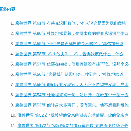
更多内容
1.
魔兽世界 第61节 布莱克汉盯着他，“有人说这是因为我们做错
2.
魔兽世界 第60节 杜隆坦摇晃着，仿佛太多的鲜血从深深的伤口
3.
魔兽世界 第59节 “他们光是声称忠诚是不够的，”基尔加丹继
4.
魔兽世界 第58节 “不１他尖叫，“不，告诉我该做什么，什么
5.
魔兽世界 第57节 信还在继续，但耐奥祖没有往下读。没那个必
6.
魔兽世界 第56节 “这是我们从囚犯身上搜到的，”杜隆坦续道
7.
魔兽世界 第55节 他们没有发现它，因为它不希望被发现。当水
8.
魔兽世界 第54节 杜隆坦咒骂一句，站起身，在帐篷中一圈一圈
9.
魔兽世界 第53节 他转身大步离开，没有回头。他不想看到维伦
10.
魔兽世界 第52节 “我希望他父亲的逝去充满荣耀。你的父亲也
11.
魔兽世界 第172节 “你们需要加快行军速度”她隔着图拉扬身旁