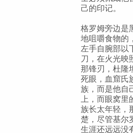
己的印记。
格罗姆旁边是
地咀嚼食物的
左手自腕部以
刀，在火光映
那锋刃，杜隆
死眼，血窟氏
族，而是他自
上，而眼窝里
族长太年轻，
楚，尽管基尔
生涯还远远没