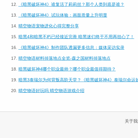
12.
《暗黑破坏神4》谁复活了莉莉丝？那个人类到底是谁？
13.
《暗黑破坏神4》试玩体验：画面质量上升明显
14.
晴空物语宠物进化心得完整分享
15.
暗黑4和暗黑不朽已经接近完善 暗黑迷们终于不用再担心了！
16.
《暗黑破坏神4》制作团队透漏更多信息：媒体采访实录
17.
晴空物语材料掉落地点全览-森之国材料掉落地点
18.
暗黑破坏神4哪个职业最帅？哪个职业最值得期待？
19.
暗黑3泰瑞尔为何背叛高阶天堂？《暗黑破坏神4》泰瑞尔命运
20.
晴空物语好玩吗 晴空物语游戏介绍
关于我