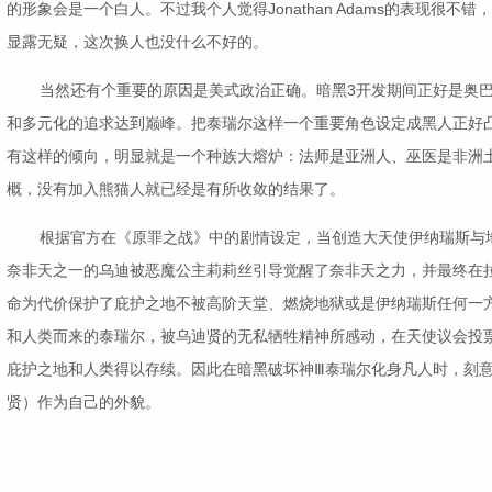
的形象会是一个白人。不过我个人觉得Jonathan Adams的表现很不
显露无疑，这次换人也没什么不好的。
当然还有个重要的原因是美式政治正确。暗黑3开发期间正好是奥
和多元化的追求达到巅峰。把泰瑞尔这样一个重要角色设定成黑人正好
有这样的倾向，明显就是一个种族大熔炉：法师是亚洲人、巫医是非洲
概，没有加入熊猫人就已经是有所收敛的结果了。
根据官方在《原罪之战》中的剧情设定，当创造大天使伊纳瑞斯与
奈非天之一的乌迪被恶魔公主莉莉丝引导觉醒了奈非天之力，并最终在
命为代价保护了庇护之地不被高阶天堂、燃烧地狱或是伊纳瑞斯任何一
和人类而来的泰瑞尔，被乌迪贤的无私牺牲精神所感动，在天使议会投
庇护之地和人类得以存续。因此在暗黑破坏神Ⅲ泰瑞尔化身凡人时，刻
贤）作为自己的外貌。