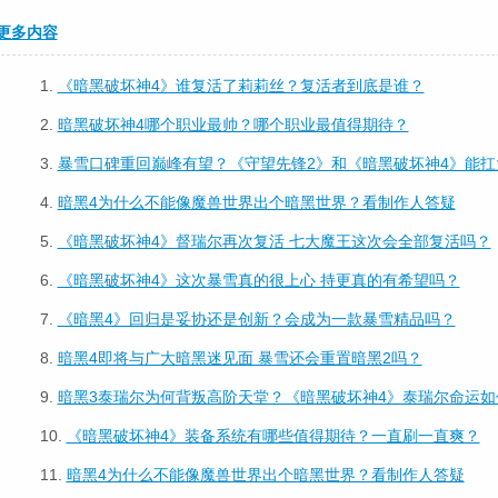
更多内容
1.
《暗黑破坏神4》谁复活了莉莉丝？复活者到底是谁？
2.
暗黑破坏神4哪个职业最帅？哪个职业最值得期待？
3.
暴雪口碑重回巅峰有望？《守望先锋2》和《暗黑破坏神4》能扛
4.
暗黑4为什么不能像魔兽世界出个暗黑世界？看制作人答疑
5.
《暗黑破坏神4》督瑞尔再次复活 七大魔王这次会全部复活吗？
6.
《暗黑破坏神4》这次暴雪真的很上心 持更真的有希望吗？
7.
《暗黑4》回归是妥协还是创新？会成为一款暴雪精品吗？
8.
暗黑4即将与广大暗黑迷见面 暴雪还会重置暗黑2吗？
9.
暗黑3泰瑞尔为何背叛高阶天堂？《暗黑破坏神4》泰瑞尔命运如
10.
《暗黑破坏神4》装备系统有哪些值得期待？一直刷一直爽？
11.
暗黑4为什么不能像魔兽世界出个暗黑世界？看制作人答疑