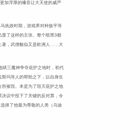
错，更加浑厚的嗓音让大天使的威严
巴马执政时期，游戏界对种族平等
凸显了这样的主张。整个暗黑3都
土著，武僧貌似又是欧洲人……大
地狱三魔神争夺庇护之地时，初代
拉斯玛等人的帮助之下，以自身生
方所摧毁。本是为了毁灭庇护之地
票决议中投下了关键的反对票，令
意选择了他最为尊敬的人类（乌迪