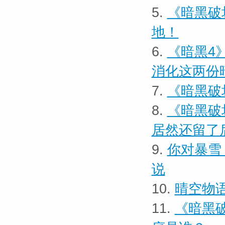
5.
《暗黑破
地！
6.
《暗黑4
消化这两份
7.
《暗黑破
8.
《暗黑破
居然还留了
9.
你对暴雪
说
10.
晴空物
11.
《暗黑