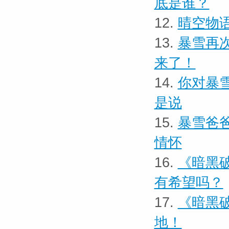
底是谁？
12.
晴空物
13.
暴雪再
来了！
14.
你对暴
是说
15.
暴雪爸
情怀
16.
《暗黑
有希望吗？
17.
《暗黑
地！